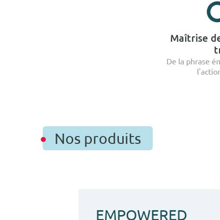
Maîtrise d
t
De la phrase ém
l'acti
Nos produits
EMPOWERED