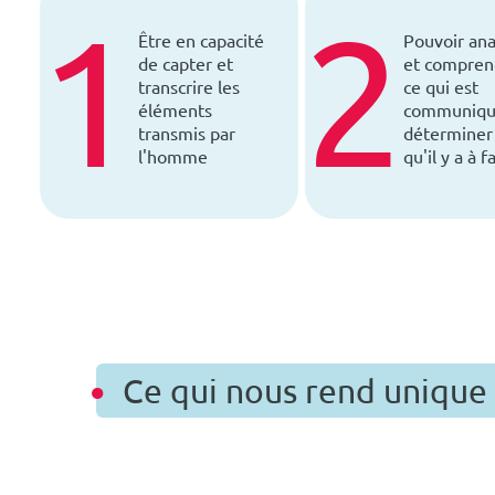
1
2
Être en capacité
Pouvoir ana
de capter et
et compren
transcrire les
ce qui est
éléments
communiqu
transmis par
déterminer
l'homme
qu'il y a à f
Ce qui nous rend unique