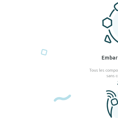
Embarq
Tous les compo
sans 