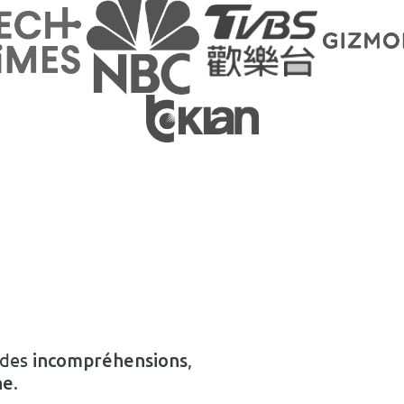
 des
,
incompréhensions
.
ne