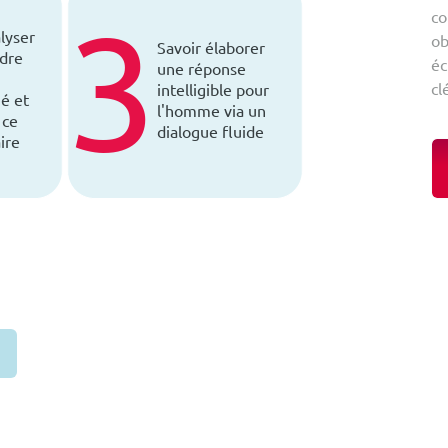
3
co
lyser
ob
Savoir élaborer
dre
éc
une réponse
cl
intelligible pour
é et
l'homme via un
 ce
dialogue fluide
aire